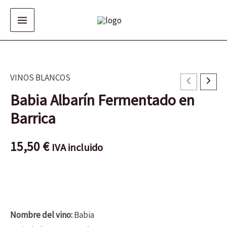
Ir
al
contenido
VINOS BLANCOS
Babia
Albarín
Babia Albarín Fermentado en
Fermentado
en
Barrica
Barrica
cantidad
15,50
€
IVA incluido
Nombre del vino:
Babia