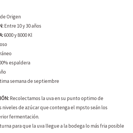
de Origen
N:
Entre 10 y 30 años
A:
6000 y 8000 Kl
oso
ráneo
00% espaldera
año
tima semana de septiembre
IÓN:
Recolectamos la uva en su punto optimo de
 niveles de azúcar que contenga el mpsto seán los
rior fermentación.
urna para que la uva llegue a la bodega lo más fria posible