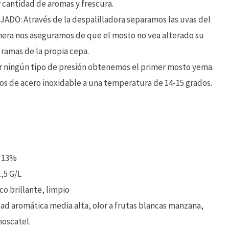
r cantidad de aromas y frescura.
DO: Através de la despalilladora separamos las uvas del
nera nos aseguramos de que el mosto no vea alterado su
y ramas de la propia cepa.
r ningún tipo de presión obtenemos el primer mosto yema.
s de acero inoxidable a una temperatura de 14-15 grados.
13%
1,5 G/L
co brillante, limpio
ad aromática media alta, olor a frutas blancas manzana,
moscatel.