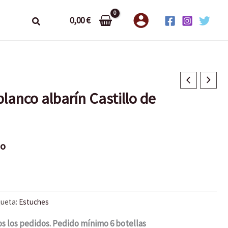
Buscar
0,00
€
lanco albarín Castillo de
do
queta:
Estuches
os los pedidos. Pedido mínimo 6 botellas