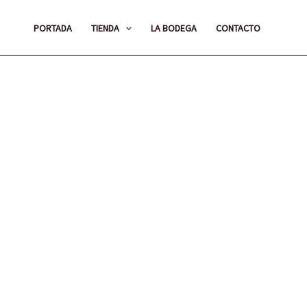
Ir
PORTADA
TIENDA
LA BODEGA
CONTACTO
al
contenido