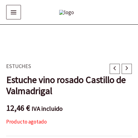
Ir
al
contenido
ESTUCHES
Estuche vino rosado Castillo de
Valmadrigal
12,46
€
IVA incluido
Producto agotado